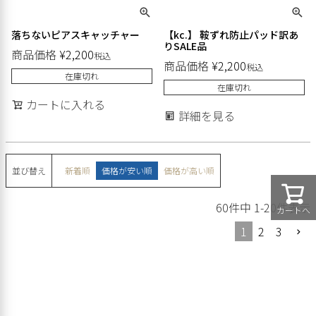
落ちないピアスキャッチャー
【kc.】 鞍ずれ防止パッド訳あ
りSALE品
商品価格
¥
2,200
税込
商品価格
¥
2,200
税込
在庫切れ
在庫切れ
カートに入れる
詳細を見る
並び替え
新着順
価格が安い順
価格が高い順
60
件中
1
-
20
件表示
カートへ
1
2
3