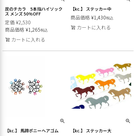
炭のチカラ 5本指ハイソック
【kc.】 ステッカー中
ス メンズ 50%OFF
商品価格
¥
1,430
税込
定価
¥
2,530
カートに入れる
商品価格
¥
1,265
税込
カートに入れる
【kc.】 馬蹄ポニーヘアゴム
【kc.】 ステッカー大