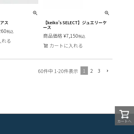
ピアス
【keiko's SELECT】ジュエリーケ
ース
260
税込
商品価格
¥
7,150
税込
入れる
カートに入れる
1
2
3
60
件中
1
-
20
件表示
カートへ