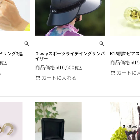
ドリング2連
２wayスポーツライデイングサンバ
K18馬蹄ピアス
イザー
商品価格
¥
15
税込
商品価格
¥
16,500
税込
る
カートに
カートに入れる