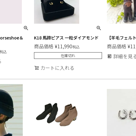
horseshoe＆
K18 馬蹄ピアス 一粒ダイアモンド
【羊毛フェル
商品価格
¥
11,990
商品価格
¥
11
税込
税込
詳細を見
在庫切れ
る
カートに入れる