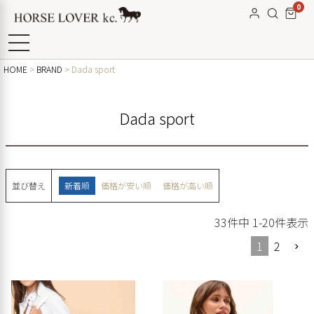
0
HOME
BRAND
Dada sport
Dada sport
並び替え
新着順
価格が安い順
価格が高い順
33
件中
1
-
20
件表示
1
2