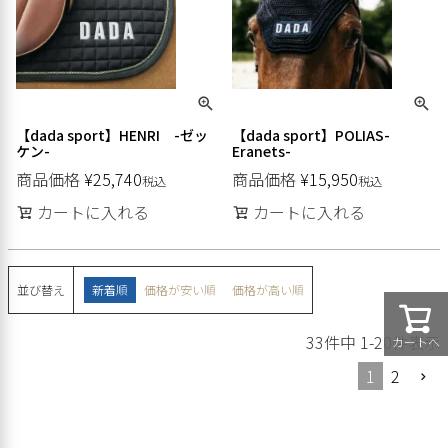
【dada sport】HENRI -ゼッ
【dada sport】POLIAS-
ケン-
Eranets-
商品価格
¥
25,740
商品価格
¥
15,950
税込
税込
カートに入れる
カートに入れる
並び替え
新着順
価格が安い順
価格が高い順
33
件中
1
-
20
件表示
カートへ
1
2