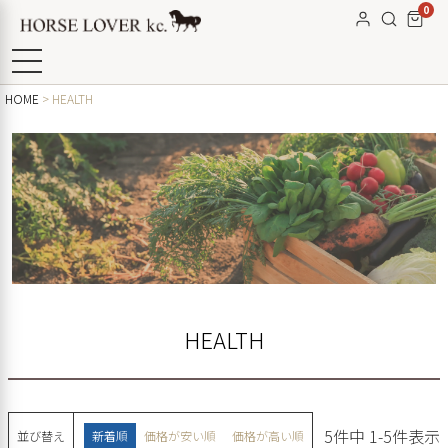
0
HOME
HEALTH
HEALTH
5
件中
1
-
5
件表示
並び替え
新着順
価格が安い順
価格が高い順