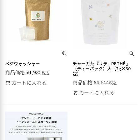
ベジウォッシャー
チャーガ茶『リテ - RETHÉ 』
（ティーパック）大（2g×30
商品価格
¥
1,980
税込
包）
商品価格
¥
4,644
カートに入れる
税込
カートに入れる