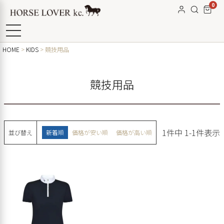
0
HOME
KIDS
競技用品
競技用品
1
件中
1
-
1
件表示
並び替え
新着順
価格が安い順
価格が高い順