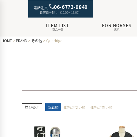
06-6773-9840
電話注文
日曜日を除く（10:00〜18:00）
ITEM LIST
FOR HORSES
商品一覧
馬具
HOME
BRAND
その他
Quadriga
並び替え
新着順
価格が安い順
価格が高い順