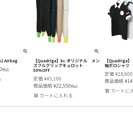
2 Airbag
【Quadriga】kc.オリジナル メン
【Quadrig
ズフルグリップキュロット
袖ポロシャツ 5
0
税込
50%OFF
定価
¥
28,600
定価
¥
45,100
る
商品価格
¥
14
商品価格
¥
22,550
税込
カートに
カートに入れる