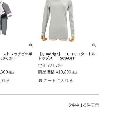
a】 ストレッチピケ半
【Quadriga】 モコモコタートル
0％OFF
トップス 50％OFF
定価
¥
21,780
,300
商品価格
¥
10,890
税込
税込
入れる
カートに入れる
5
件中
1
-
5
件表示