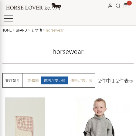
0
HOME
BRAND
その他
horsewear
horsewear
2
件中
1
-
2
件表示
並び替え
新着順
価格が安い順
価格が高い順