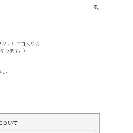
リジナルロゴ入り☆
なります。）
さい
について