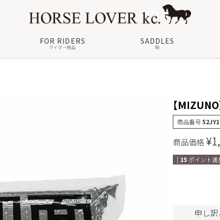
FOR RIDERS
SADDLES
ライダー用品
鞍
【MIZUN
商品番号
52JY1
¥
1
商品価格
[
15
ポイント進呈
申し訳