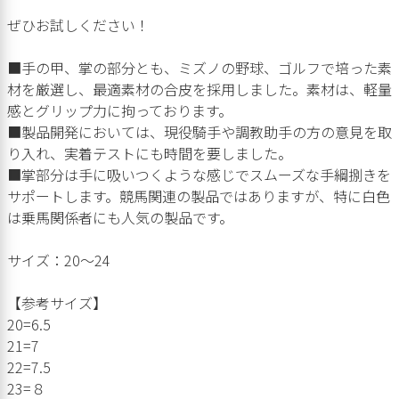
ぜひお試しください！
■手の甲、掌の部分とも、ミズノの野球、ゴルフで培った素
材を厳選し、最適素材の合皮を採用しました。素材は、軽量
感とグリップ力に拘っております。
■製品開発においては、現役騎手や調教助手の方の意見を取
り入れ、実着テストにも時間を要しました。
■掌部分は手に吸いつくような感じでスムーズな手綱捌きを
サポートします。競馬関連の製品ではありますが、特に白色
は乗馬関係者にも人気の製品です。
サイズ：20～24
【参考サイズ】
20=6.5
21=7
22=7.5
23=８