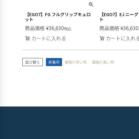
【EGO7】FG フルグリップキュロ
【EGO7】EJ ニ
ット
ト
商品価格
¥
36,630
商品価格
¥
36,630
税込
カートに入れる
カートに入れ
並び替え
新着順
価格が安い順
価格が高い順