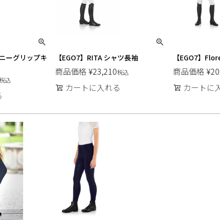
 EJニーグリップキ
【EGO7】RITA シャツ長袖
【EGO7】Flo
商品価格
¥
23,210
商品価格
¥
20
税込
税込
カートに入れる
カートに
る