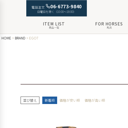
06-6773-9840
電話注文
日曜日を除く（10:00〜18:00）
ITEM LIST
FOR HORSES
商品一覧
馬具
HOME
BRAND
EGO7
並び替え
新着順
価格が安い順
価格が高い順