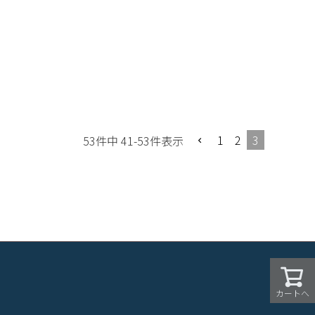
1
2
3
53
件中
41
-
53
件表示
カートへ